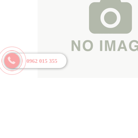
0962 015 355
LIÊN 
61 Ng
Hà Nội
0962