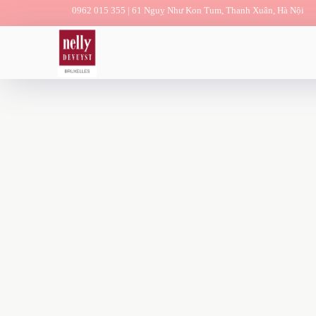
0962 015 355 |
61 Nguỵ Như Kon Tum, Thanh Xuân, Hà Nội