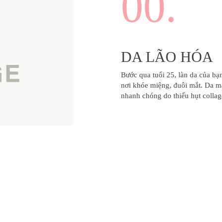
00.
DA LÃO HÓA
Bước qua tuổi 25, làn da của bạ
nơi khóe miệng, đuôi mắt. Da mấ
nhanh chóng do thiếu hụt colla
HỆ
YOUINTERESTED
uỵ Như Kon Tum, Thanh Xuân,
Đăng ký làm đại lý
Trung tâm trợ giúp
 015 355
Câu hỏi thường gặp