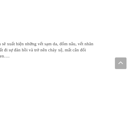
n sẽ xuất hiện những vết sạm da, đốm nâu, vết nhăn
t đi sự đàn hồi và trở nên chảy xệ, mất cân đối
gen….