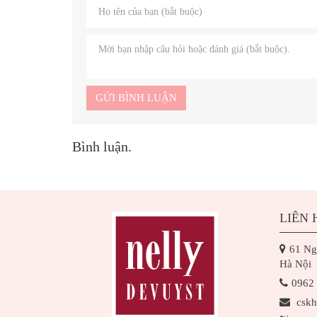
GỬI BÌNH LUẬN
Bình luận.
LIÊN 
61 Ng
Hà Nội
0962
csk