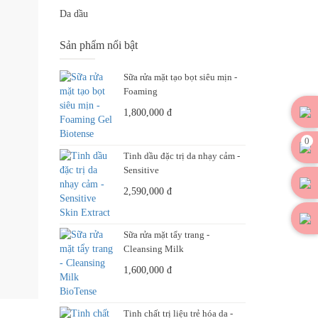
Da dầu
Sản phẩm nổi bật
Sữa rửa mặt tạo bọt siêu mịn -
Foaming
1,800,000
đ
0
Tinh dầu đặc trị da nhạy cảm -
Sensitive
2,590,000
đ
Sữa rửa mặt tẩy trang -
Cleansing Milk
1,600,000
đ
Tinh chất trị liệu trẻ hóa da -